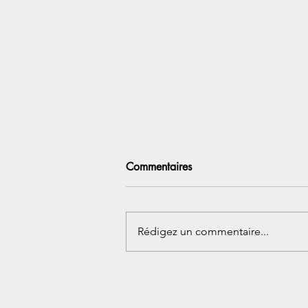
Commentaires
Rédigez un commentaire...
Le printemps arrive ! Objectif :
poids de forme