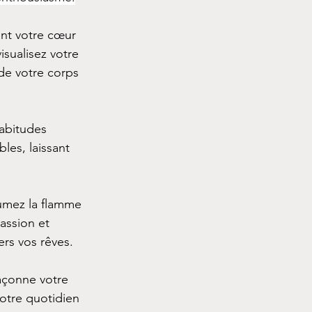
ent votre cœur 
sualisez votre 
de votre corps 
habitudes 
les, laissant 
lumez la flamme 
assion et 
rs vos rêves.
açonne votre 
otre quotidien 