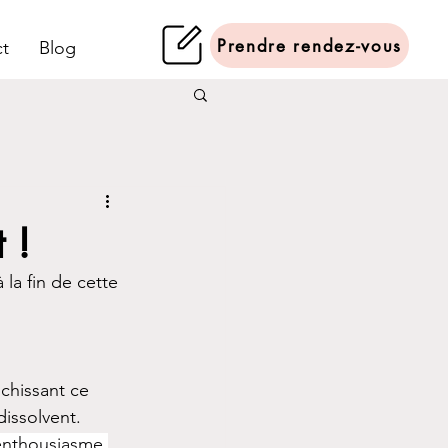
Prendre rendez-vous
t
Blog
 !
la fin de cette 
.
chissant ce 
issolvent. 
enthousiasme.