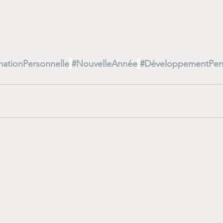
mationPersonnelle
#NouvelleAnnée
#DéveloppementPer