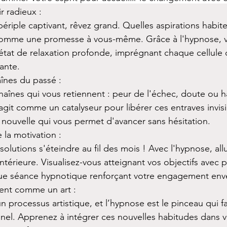
r radieux :
ériple captivant, rêvez grand. Quelles aspirations habit
 comme une promesse à vous-même. Grâce à l'hypnose, vi
 état de relaxation profonde, imprégnant chaque cellule 
rante.
înes du passé :
chaînes qui vous retiennent : peur de l'échec, doute ou 
git comme un catalyseur pour libérer ces entraves invisib
 nouvelle qui vous permet d'avancer sans hésitation.
 la motivation :
solutions s'éteindre au fil des mois ! Avec l'hypnose, al
ntérieure. Visualisez-vous atteignant vos objectifs avec p
ue séance hypnotique renforçant votre engagement enve
ent comme un art :
 processus artistique, et l’hypnose est le pinceau qui f
el. Apprenez à intégrer ces nouvelles habitudes dans v