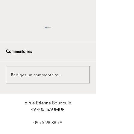
Commentaires
Rédigez un commentaire...
Hypnose : une aide douce
Cette année, j'ar
pour les enfants et les
fumer !
adolescents aussi.
6 rue Etienne Bougouin
49 400 SAUMUR
09 75 98 88 79